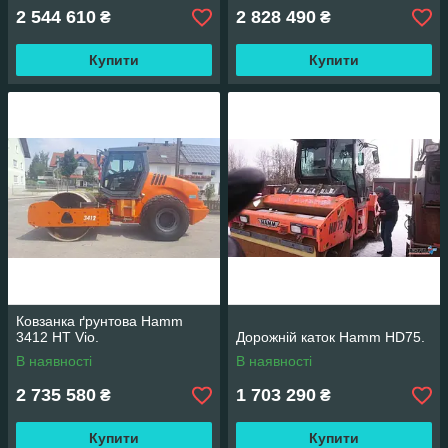
2 544 610
2 828 490
₴
₴
Купити
Купити
Ковзанка ґрунтова Hamm
3412 HT Vio.
Дорожній каток Hamm HD75.
В наявності
В наявності
2 735 580
1 703 290
₴
₴
Купити
Купити