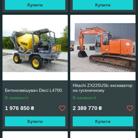
Купити
Купити
Hitachi ZX225USlc екскаватор
Бетонозмішувач Dieci L4700.
на гусеничному
В наявності
В наявності
1 976 850
2 389 770
₴
₴
Купити
Купити