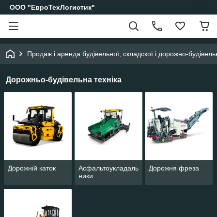
ООО "ЕвроТехЛогистик"
Продаж і аренда будівельної, складскої і дорожно-будівельн
Дорожньо-будівельна техніка
Дорожній каток
Асфальтоукладаль
Дорожня фреза
ники