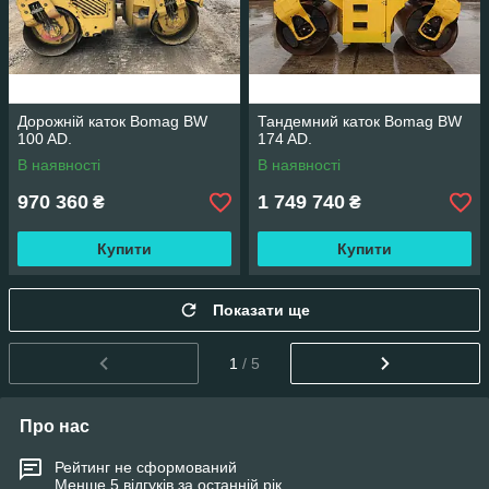
Дорожній каток Bomag BW
Тандемний каток Bomag BW
100 AD.
174 AD.
В наявності
В наявності
970 360
1 749 740
₴
₴
Купити
Купити
Показати ще
1
/ 5
Про нас
Рейтинг не сформований
Менше 5 відгуків за останній рік