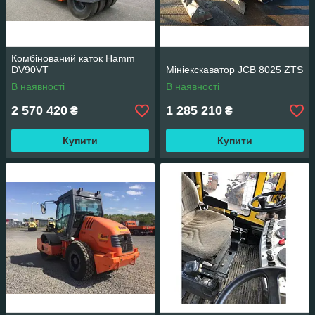
Комбінований каток Hamm
DV90VT
Мініекскаватор JCB 8025 ZTS
В наявності
В наявності
2 570 420
1 285 210
₴
₴
Купити
Купити