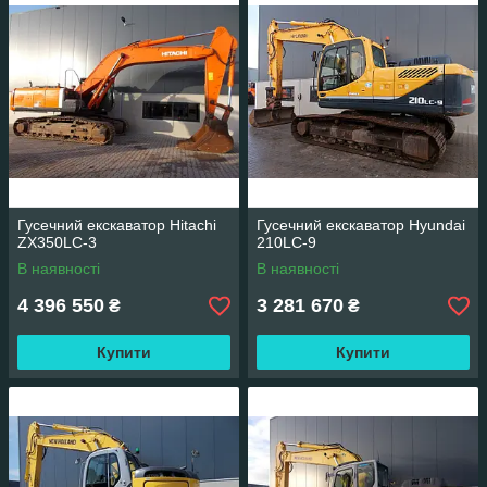
Гусечний екскаватор Hitachi
Гусечний екскаватор Hyundai
ZX350LC-3
210LC-9
В наявності
В наявності
4 396 550
3 281 670
₴
₴
Купити
Купити