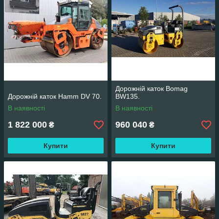
Дорожній каток Bomag
Дорожній каток Hamm DV 70.
BW135.
В наявності
В наявності
1 822 000
960 040
₴
₴
Купити
Купити