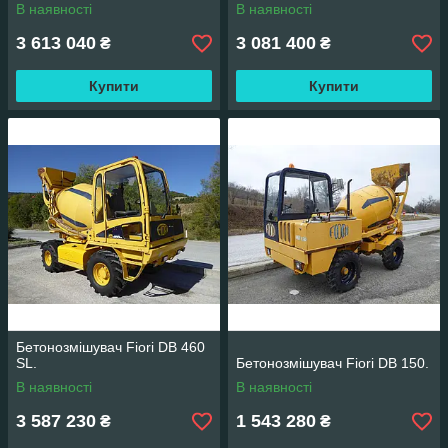
В наявності
В наявності
3 613 040
3 081 400
₴
₴
Купити
Купити
Бетонозмішувач Fiori DB 460
SL.
Бетонозмішувач Fiori DB 150.
В наявності
В наявності
3 587 230
1 543 280
₴
₴