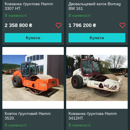
Ковзанка ґрунтова Hamm
Двовальцевий каток Bomag
3307 HT.
BW 161
В наявності
В наявності
2 358 800
1 796 200
₴
₴
Купити
Купити
Ковток ґрунтовий Hamm
Ковзанка ґрунтова Hamm
3520.
3412HT.
В наявності
В наявності