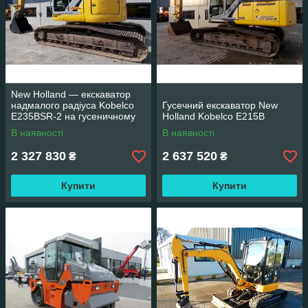
New Holland — екскаватор
надмалого радіуса Kobelco
Гусечний екскаватор New
E235BSR-2 на гусеничному
Holland Kobelco E215B
ходу
В наявності
В наявності
2 327 830
2 637 520
₴
₴
Купити
Купити