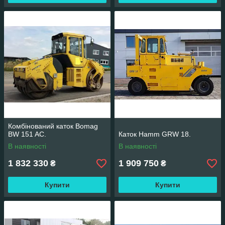
Комбінований каток Bomag
BW 151 AC.
Каток Hamm GRW 18.
В наявності
В наявності
1 832 330
1 909 750
₴
₴
Купити
Купити