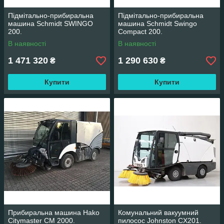
Підмітально-прибиральна
Підмітально-прибиральна
машина Schmidt SWINGO
машина Schmidt Swingo
200.
Compact 200.
В наявності
В наявності
1 471 320
1 290 630
₴
₴
Купити
Купити
Прибиральна машина Hako
Комунальний вакуумний
Citymaster CM 2000.
пилосос Johnston CX201.