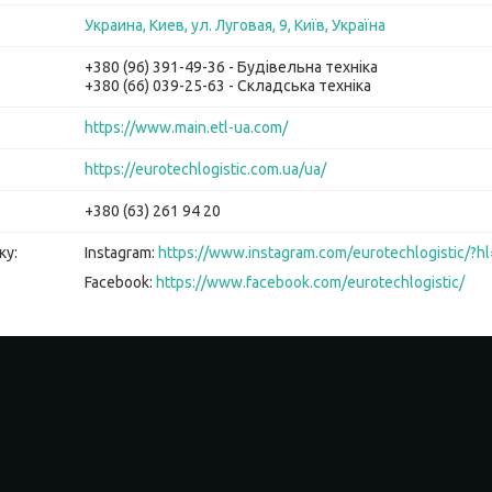
Украина, Киев, ул. Луговая, 9, Київ, Україна
+380 (96) 391-49-36
Будівельна техніка
+380 (66) 039-25-63
Складська техніка
https://www.main.etl-ua.com/
https://eurotechlogistic.com.ua/ua/
+380 (63) 261 94 20
Instagram
https://www.instagram.com/eurotechlogistic/?hl
Facebook
https://www.facebook.com/eurotechlogistic/