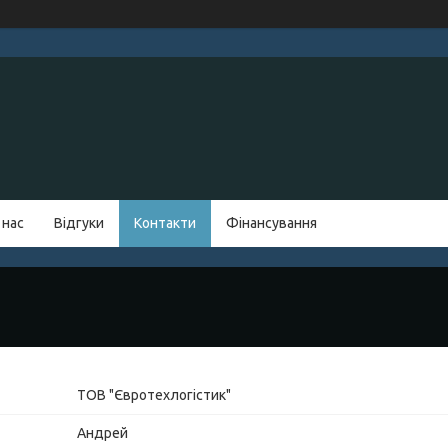
 нас
Відгуки
Контакти
Фінансування
ТОВ "Євротехлогістик"
Андрей