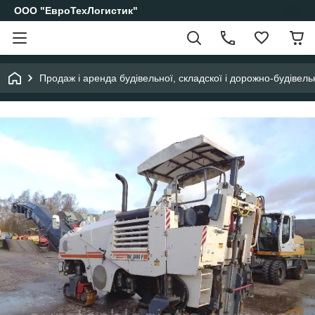
ООО "ЕвроТехЛогистик"
Продаж і аренда будівельної, складскої і дорожно-будівельн