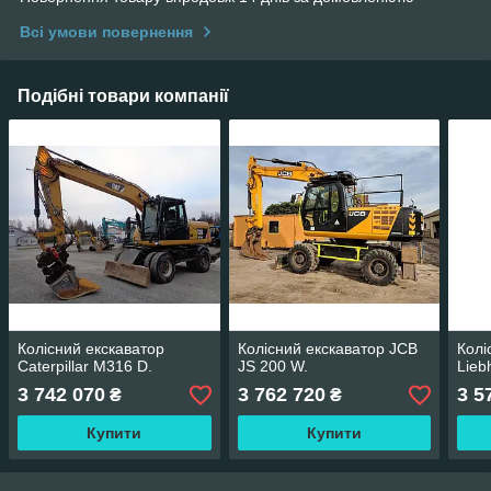
Всі умови повернення
Подібні товари компанії
Колісний екскаватор
Колісний екскаватор JCB
Колі
Caterpillar M316 D.
JS 200 W.
Lieb
3 742 070
3 762 720
3 5
₴
₴
Купити
Купити