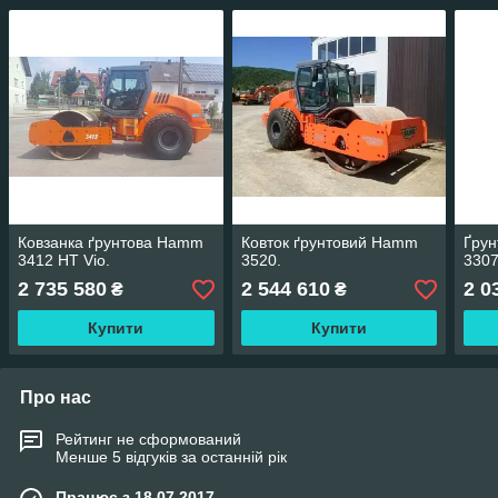
Ковзанка ґрунтова Hamm
Ковток ґрунтовий Hamm
Ґрун
3412 HT Vio.
3520.
3307
2 735 580
2 544 610
2 0
₴
₴
Купити
Купити
Про нас
Рейтинг не сформований
Менше 5 відгуків за останній рік
Працює з 18.07.2017