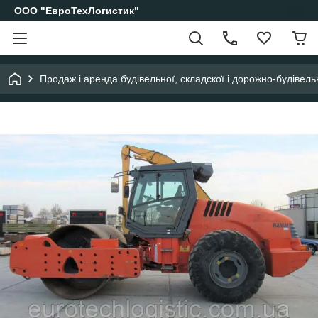
ООО "ЕвроТехЛогистик"
Продаж і аренда будівельної, складскої і дорожно-будівельн