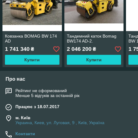
Ковзанка BOMAG BW 174
Тандемний каток Bomag
Танд
AD
BW174 AD-2.
BW 1
1 741 340
2 046 200
1 7
₴
₴
Купити
Купити
Про нас
Рейтинг не сформований
Менше 5 відгуків за останній рік
Працює з 18.07.2017
м. Київ
Украина, Киев, ул. Луговая, 9 , Київ, Україна
Контакти