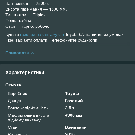
Вантажність — 2500 кг.
Висота підіймання — 4300 мм.
Тип щогли — Triplex
Повна кабіна
Стан — гарне, робоче.
Купити
газовий навантажувач
Toyota б/у на вигідних умовах.
Різні варіанти оплати. Телефонуйте будь-коли.
Приховати
Характеристики
Основні
Виробник
Toyota
Двигун
Газовий
Вантажопідйомність
2.5 т
Максимальна висота
4300 мм
підйому вантажу
Стан
Вживаний
Рік випуску
2010