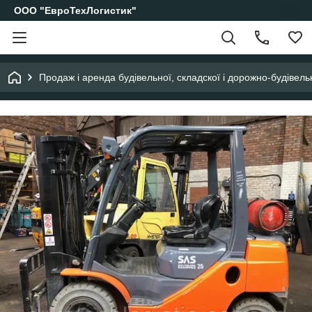
ООО "ЕвроТехЛогистик"
Продаж і аренда будівельної, складскої і дорожно-будівельн