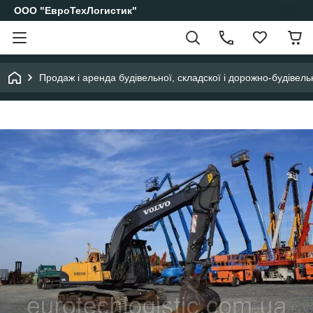
ООО "ЕвроТехЛогистик"
Продаж і аренда будівельної, складскої і дорожно-будівельн