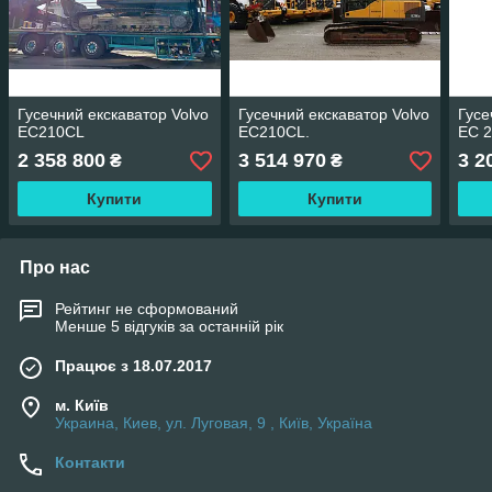
Гусечний екскаватор Volvo
Гусечний екскаватор Volvo
Гусе
EC210CL
EC210CL.
EC 2
2 358 800
3 514 970
3 2
₴
₴
Купити
Купити
Про нас
Рейтинг не сформований
Менше 5 відгуків за останній рік
Працює з 18.07.2017
м. Київ
Украина, Киев, ул. Луговая, 9 , Київ, Україна
Контакти