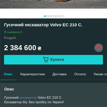
Гусечний екскаватор Volvo EC 210 C.
В наявності
Роздріб
2 384 600
₴
Купити
Опис
Характеристики
Доставка
Оплата
Умови п
Опис
Гусечний
екскаватор
Volvo EC 210 C.
Екскаватор б/у. Без пробігу по Україні!