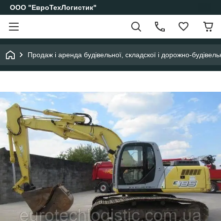
ООО "ЕвроТехЛогистик"
Продаж і аренда будівельної, складскої і дорожно-будівельн