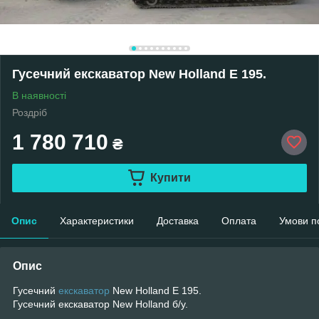
Гусечний екскаватор New Holland E 195.
В наявності
Роздріб
1 780 710
₴
Купити
Опис
Характеристики
Доставка
Оплата
Умови п
Опис
Гусечний
екскаватор
New Holland E 195.
Гусечний екскаватор New Holland б/у.