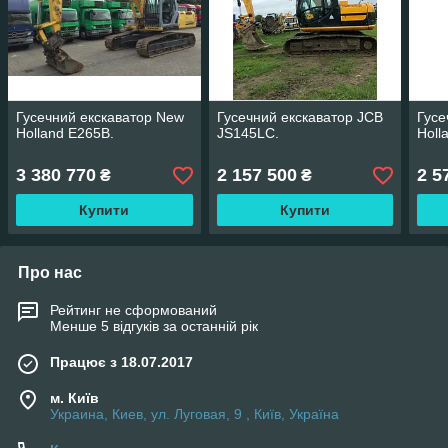
Гусечний екскаватор New
Гусечний екскаватор JCB
Гусе
Holland E265B.
JS145LC.
Holl
3 380 770
2 157 500
2 5
₴
₴
Купити
Купити
Про нас
Рейтинг не сформований
Менше 5 відгуків за останній рік
Працює з 18.07.2017
м. Київ
Украина, Киев, ул. Луговая, 9 , Київ, Україна