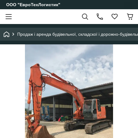
ООО "ЕвроТехЛогистик"
Продаж і аренда будівельної, складскої і дорожно-будівельн