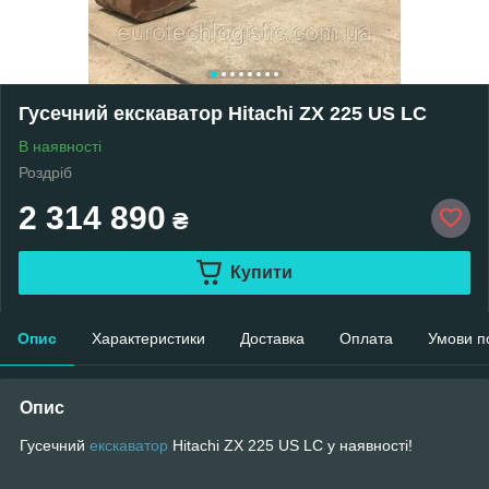
Гусечний екскаватор Hitachi ZX 225 US LC
В наявності
Роздріб
2 314 890
₴
Купити
Опис
Характеристики
Доставка
Оплата
Умови п
Опис
Гусечний
екскаватор
Hitachi ZX 225 US LC у наявності!