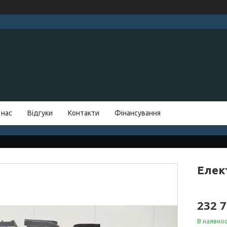
 нас
Відгуки
Контакти
Фінансування
Елект
232 7
В наявнос