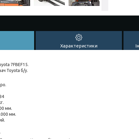
Характеристики
І
oyota 7FBEF15.
ч Toyota б/у.
ро.
84
г.
00 мм.
2000 мм.
ий.
.