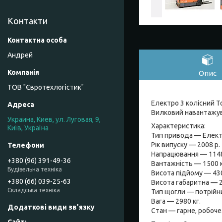
Контакти
Андрей
Опис
ТОВ "Євротехлогістик"
Електро 3 колісний T
Вилковий навантажува
Украина, Киев, ул. Луговая, 9,
Характеристика:
Київ, Україна
Тип привода — Елект
Рік випуску — 2008 р.
Напрацювання — 114
+380 (96) 391-49-36
Вантажність — 1500 к
Будівельна техніка
Висота підйому — 43
+380 (66) 039-25-63
Висота габаритна — 
Складська техніка
Тип щогли — потрійн
Вага — 2980 кг.
Стан — гарне, робоче