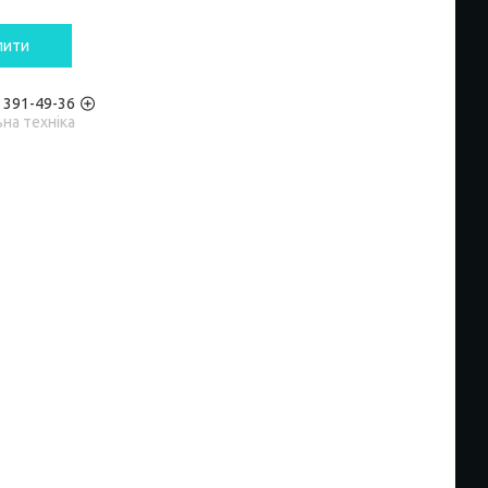
пити
) 391-49-36
на техніка