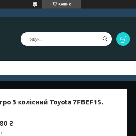
Кошик
ро 3 колісний Toyota 7FBEF15.
80 ₴
ті