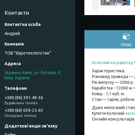
Контакти
Андрей
Опис
ТОВ "Євротехлогістик"
Колісний екскаватор
Характеристика:
Украина, Киев, ул. Луговая, 9,
Різновид привода —
Київ, Україна
Рік випуску — 2006 р. 
Наработка - 12000 м. ч
Ковш - 1,1 куб. м.
+380 (96) 391-49-36
Стан — гарне, робоче
Будівельна техніка
Дуже непоганий стан,
+380 (66) 039-25-63
Купити Колісний
екск
Складська техніка
Онлайн консультація