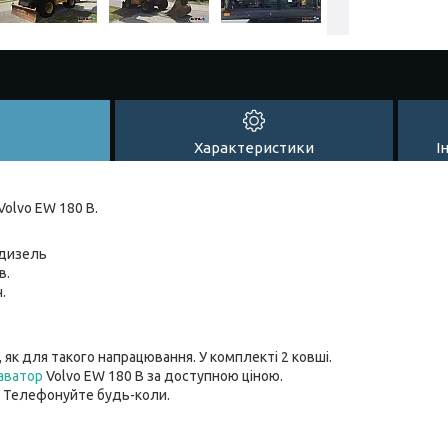
Характеристики
І
Volvo EW 180 B.
 дизель
в.
.
 як для такого напрацювання. У комплекті 2 ковші.
аватор
Volvo EW 180 B за доступною ціною.
. Телефонуйте будь-коли.