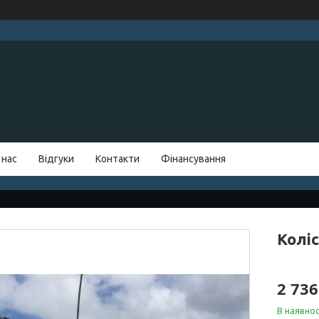
 нас
Відгуки
Контакти
Фінансування
Коліс
2 736
В наявнос