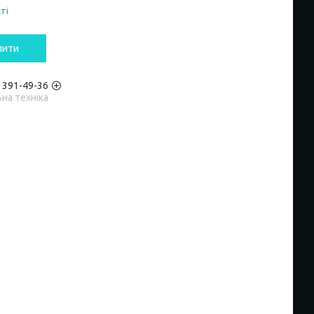
ті
пити
) 391-49-36
на техніка