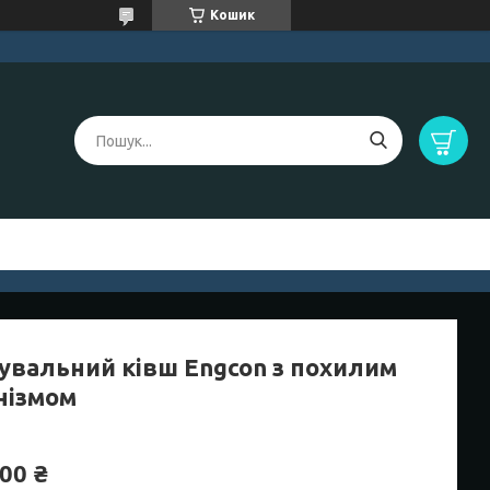
Кошик
увальний ківш Engcon з похилим
нізмом
00 ₴