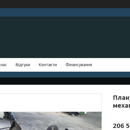
 нас
Відгуки
Контакти
Фінансування
План
меха
206 5