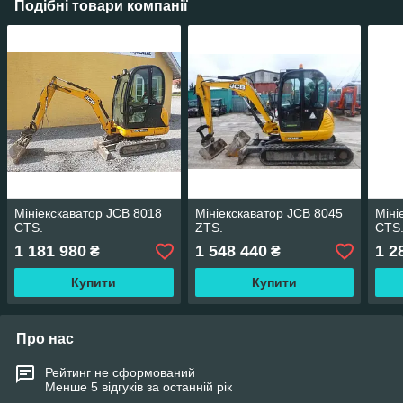
Подібні товари компанії
Мініекскаватор JCB 8018
Мініекскаватор JCB 8045
Міні
CTS.
ZTS.
CTS
1 181 980
1 548 440
1 2
₴
₴
Купити
Купити
Про нас
Рейтинг не сформований
Менше 5 відгуків за останній рік