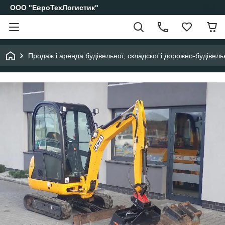
ООО "ЕвроТехЛогистик"
Продаж і аренда будівельної, складскої і дорожно-будівельн