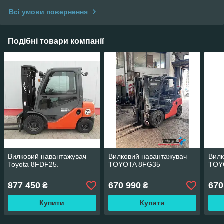
Всі умови повернення
Подібні товари компанії
Вилковий навантажувач
Вилковий навантажувач
Вилк
Toyota 8FDF25.
TOYOTA 8FG35
TOY
877 450
670 990
670
₴
₴
Купити
Купити