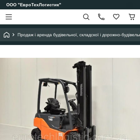
ООО "ЕвроТехЛогистик"
Продаж і аренда будівельної, складскої і дорожно-будівельн