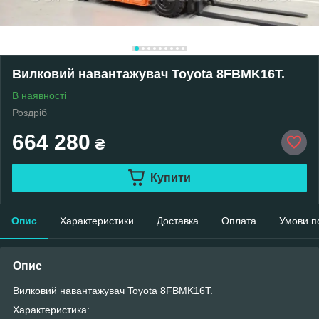
Вилковий навантажувач Toyota 8FBMK16T.
В наявності
Роздріб
664 280
₴
Купити
Опис
Характеристики
Доставка
Оплата
Умови п
Опис
Вилковий навантажувач Toyota 8FBMK16T.
Характеристика: