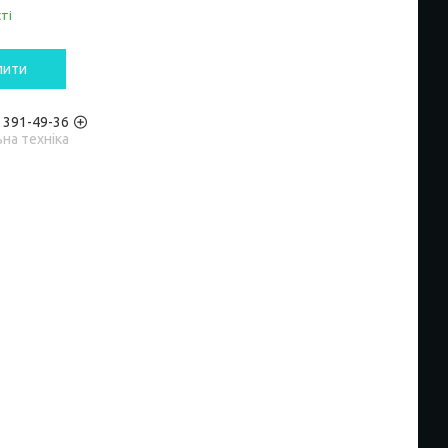
ті
пити
) 391-49-36
на техніка