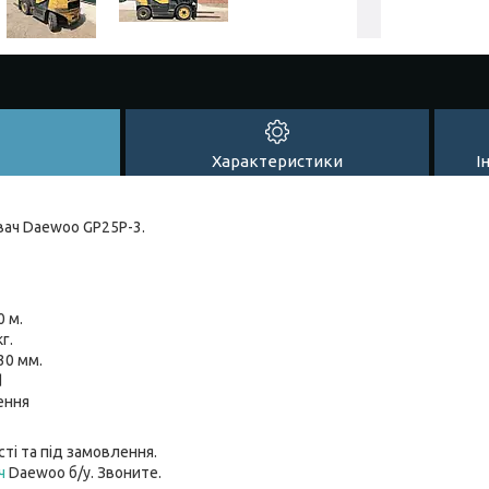
Характеристики
І
ач Daewoo GP25P-3.
 м.
г.
30 мм.
d
ення
сті та під замовлення.
ч
Daewoo б/у. Звоните.