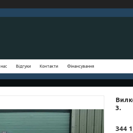
 нас
Відгуки
Контакти
Фінансування
Вилк
3.
344 1