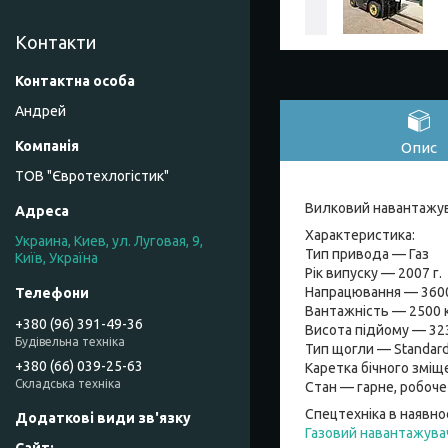
Контакти
Андрей
Опис
ТОВ "Євротехлогістик"
Вилковий навантажув
Характеристика:
Украина, Киев, ул. Луговая, 9,
Тип привода — Газ
Київ, Україна
Рік випуску — 2007 г.
Напрацювання — 3600
Вантажність — 2500 к
+380 (96) 391-49-36
Висота підйому — 32
Будівельна техніка
Тип щогли — Standar
+380 (66) 039-25-63
Каретка бічного зміщ
Складська техніка
Стан — гарне, робоче
Спецтехніка в наявно
Газовий навантажува