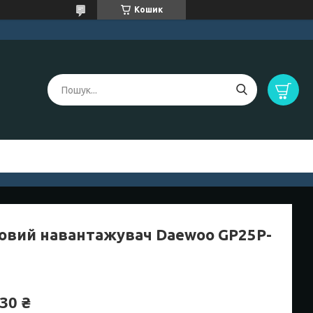
Кошик
овий навантажувач Daewoo GP25P-
30 ₴